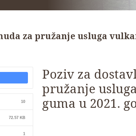
onuda za pružanje usluga vulka
Poziv za dostav
pružanje usluga
guma u 2021. g
10
72.57 KB
1