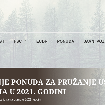
ST
FSC ™
EUDR
PONUDA
JAVNI POZ
NJE PONUDA ZA PRUŽANJE 
 U 2021. GODINI
aniziranja guma u 2021. godini