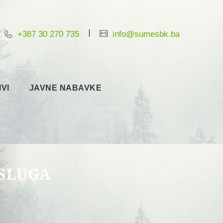
+387 30 270 735
info@sumesbk.ba
IVI
JAVNE NABAVKE
USLUGA