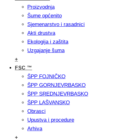
Proizvodnja
Šume općenito
Sjemenarstvo i rasadnici
Akti drustva
Ekologija i zaštita
Uzgajanje šuma
+
FSC ™
ŠPP FOJNIČKO
ŠPP GORNJEVRBASKO
ŠPP SREDNJEVRBASKO
ŠPP LAŠVANSKO
Obrasci
Upustva i procedure
Arhiva
+