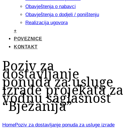
Obavještenja o nabavci
Obavještenja o dodjeli / poništenju
Realizacija ugovora
+
POVEZNICE
KONTAKT
Poziv za
dostavljanje
ponuda za usluge
izrade projekata za
vodnu saglasnost
“Bježanija”
Home
Poziv za dostavljanje ponuda za usluge izrade