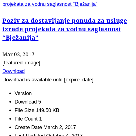
projekata za vodnu saglasnost “Bježanija”
Poziv za dostavljanje ponuda za usluge
izrade projekata za vodnu saglasnost
“Bježanija”
Mar 02, 2017
[featured_image]
Download
Download is available until [expire_date]
Version
Download
5
File Size
149.50 KB
File Count
1
Create Date
March 2, 2017
Last Updated
October 4, 2017