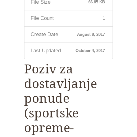
File Size
66.85 KB
File Count
1
Create Date
August 8, 2017
Last Updated
October 4, 2017
Poziv za
dostavljanje
ponude
(sportske
opreme-