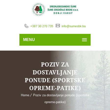
+387 30 270 735
info@sumesbk.ba
MENU
POZIV ZA
DOSTAVLJANJE
PONUDE (SPORTSKE
OPREME-PATIKE)
Home
Poziv za dostavljanje ponude (sportske
opreme-patike)