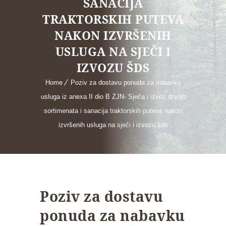
SANACIJA
TRAKTORSKIH PUTEVA
NAKON IZVRŠENIH
USLUGA NA SJEČI I
IZVOZU ŠDS
Home
Poziv za dostavu ponuda za nabavku
usluga iz anexa II dio B ZJN- Sječa i izvoz drvnih
sortimenata i sanacija traktorskih puteva nakon
izvršenih usluga na sječi i izvozu šds
Poziv za dostavu
ponuda za nabavku