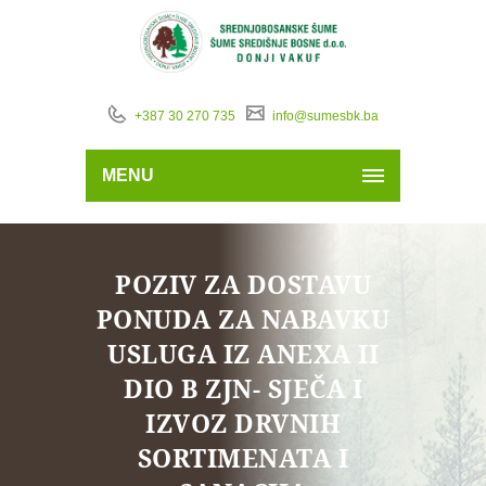
+387 30 270 735
info@sumesbk.ba
MENU
POZIV ZA DOSTAVU
PONUDA ZA NABAVKU
USLUGA IZ ANEXA II
DIO B ZJN- SJEČA I
IZVOZ DRVNIH
SORTIMENATA I