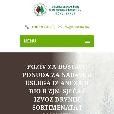
+387 30 270 735
info@sumesbk.ba
MENU
POZIV ZA DOSTAVU
PONUDA ZA NABAVKU
USLUGA IZ ANEXA II
DIO B ZJN- SJEČA I
IZVOZ DRVNIH
SORTIMENATA I