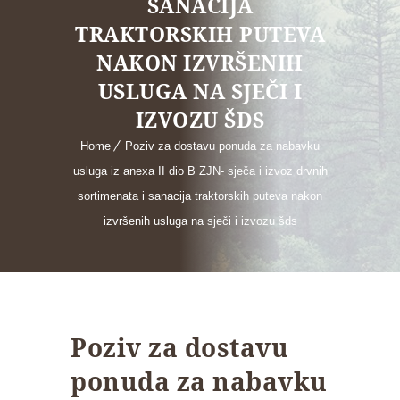
SANACIJA
TRAKTORSKIH PUTEVA
NAKON IZVRŠENIH
USLUGA NA SJEČI I
IZVOZU ŠDS
Home
Poziv za dostavu ponuda za nabavku
usluga iz anexa II dio B ZJN- sječa i izvoz drvnih
sortimenata i sanacija traktorskih puteva nakon
izvršenih usluga na sječi i izvozu šds
Poziv za dostavu
ponuda za nabavku