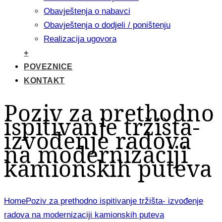
Obavještenja o nabavci
Obavještenja o dodjeli / poništenju
Realizacija ugovora
+
POVEZNICE
KONTAKT
Poziv za prethodno
ispitivanje tržišta-
izvođenje radova
na modernizaciji
kamionskih puteva
Home
Poziv za prethodno ispitivanje tržišta- izvođenje
radova na modernizaciji kamionskih puteva