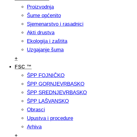
Proizvodnja
Šume općenito
Sjemenarstvo i rasadnici
Akti drustva
Ekologija i zaštita
Uzgajanje šuma
+
FSC ™
ŠPP FOJNIČKO
ŠPP GORNJEVRBASKO
ŠPP SREDNJEVRBASKO
ŠPP LAŠVANSKO
Obrasci
Upustva i procedure
Arhiva
+