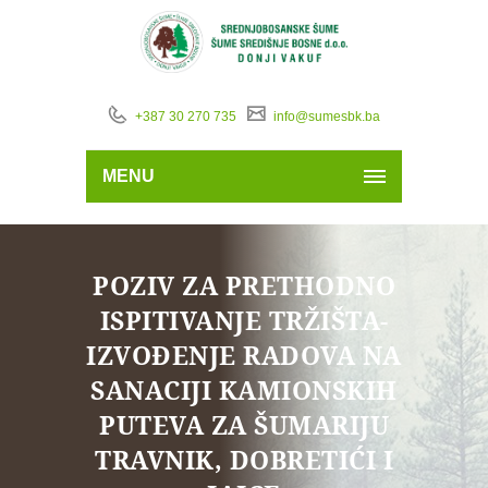
+387 30 270 735
info@sumesbk.ba
MENU
POZIV ZA PRETHODNO
ISPITIVANJE TRŽIŠTA-
IZVOĐENJE RADOVA NA
SANACIJI KAMIONSKIH
PUTEVA ZA ŠUMARIJU
TRAVNIK, DOBRETIĆI I