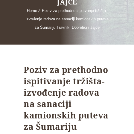
JAJCE
Home
Poziv za prethodno ispitivanje tržišta-
izvođenje radova na sanaciji kamionskih puteva
za Šumariju Travnik, Dobretići i Jajce
Poziv za prethodno
ispitivanje tržišta-
izvođenje radova
na sanaciji
kamionskih puteva
za Šumariju