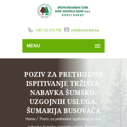
+387 30 270 735
info@sumesbk.ba
MENU
POZIV ZA PRETHODNO
ISPITIVANJE TRŽIŠTA-
NABAVKA ŠUMSKO-
UZGOJNIH USLUGA,
ŠUMARIJA BUSOVAČA
Home
Poziv za prethodno ispitivanje tržišta-
nabavka šumsko-uzgojnih usluga, Šumarija