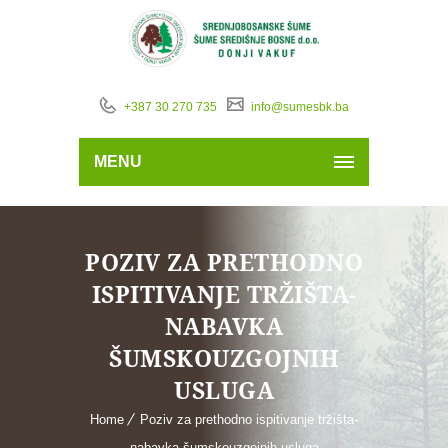
+387 30 270 735
info@sumesbk.ba
MENU
POZIV ZA PRETHODNO
ISPITIVANJE TRŽIŠTA-
NABAVKA
ŠUMSKOUZGOJNIH
USLUGA
Home
Poziv za prethodno ispitivanje tržišta-
nabavka šumskouzgojnih usluga