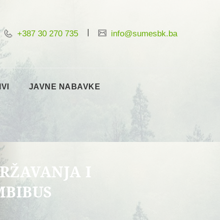
+387 30 270 735
info@sumesbk.ba
IVI
JAVNE NABAVKE
RŽAVANJA I
MBIBUS