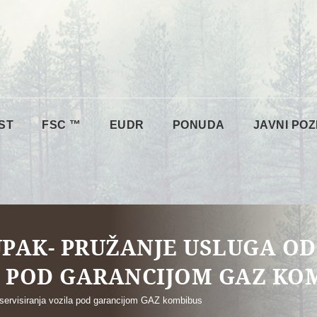
ST
FSC ™
EUDR
PONUDA
JAVNI POZ
PAK- PRUŽANJE USLUGA OD
A POD GARANCIJOM GAZ KO
 servisiranja vozila pod garancijom GAZ kombibus