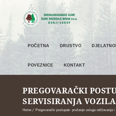
POČETNA
DRUSTVO
DJELATNO
POVEZNICE
KONTAKT
PREGOVARAČKI POSTU
SERVISIRANJA VOZIL
Home
Pregovarački postupak- pružanje usluga održavanja i