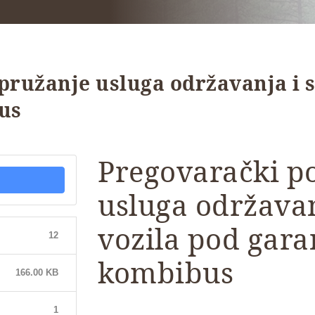
pružanje usluga održavanja i s
us
Pregovarački p
usluga održavan
vozila pod gar
12
kombibus
166.00 KB
1