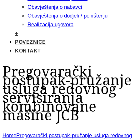
Obavještenja o nabavci
Obavještenja o dodjeli / poništenju
Realizacija ugovora
+
POVEZNICE
KONTAKT
Pregovarački
postupak-pružanje
usluga redovnog
servisiranja
kombinovane
mašine JCB
Home
Pregovarački postupak-pružanje usluga redovnog