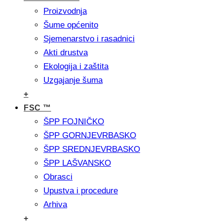
Proizvodnja
Šume općenito
Sjemenarstvo i rasadnici
Akti drustva
Ekologija i zaštita
Uzgajanje šuma
+
FSC ™
ŠPP FOJNIČKO
ŠPP GORNJEVRBASKO
ŠPP SREDNJEVRBASKO
ŠPP LAŠVANSKO
Obrasci
Upustva i procedure
Arhiva
+