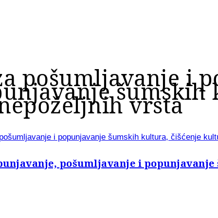
za pošumljavanje i p
unjavanje šumskih k
 nepoželjnih vrsta
ošumljavanje i popunjavanje šumskih kultura, čišćenje kultu
unjavanje, pošumljavanje i popunjavanje 