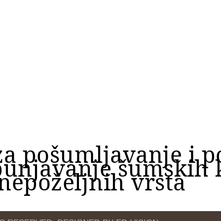
za pošumljavanje i p
unjavanje šumskih k
 nepoželjnih vrsta