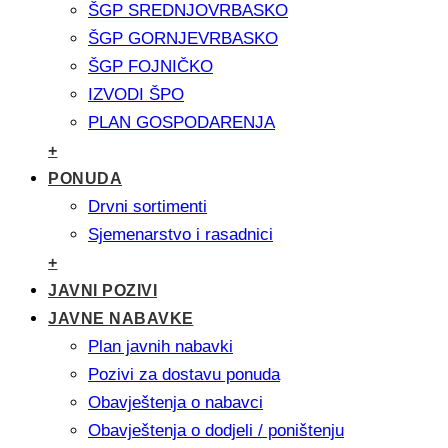
ŠGP SREDNJOVRBASKO
ŠGP GORNJEVRBASKO
ŠGP FOJNIČKO
IZVODI ŠPO
PLAN GOSPODARENJA
+
PONUDA
Drvni sortimenti
Sjemenarstvo i rasadnici
+
JAVNI POZIVI
JAVNE NABAVKE
Plan javnih nabavki
Pozivi za dostavu ponuda
Obavještenja o nabavci
Obavještenja o dodjeli / poništenju