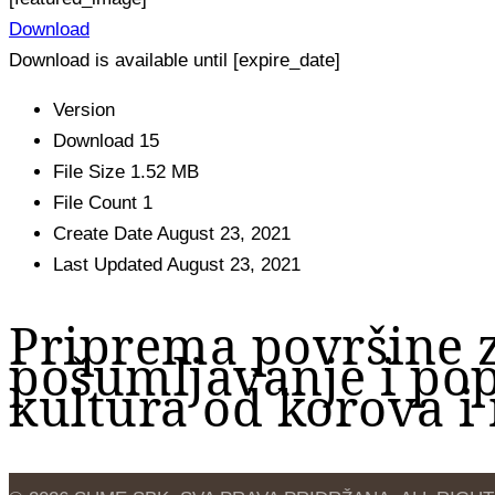
Download
Download is available until [expire_date]
Version
Download
15
File Size
1.52 MB
File Count
1
Create Date
August 23, 2021
Last Updated
August 23, 2021
Priprema površine 
pošumljavanje i pop
kultura od korova i