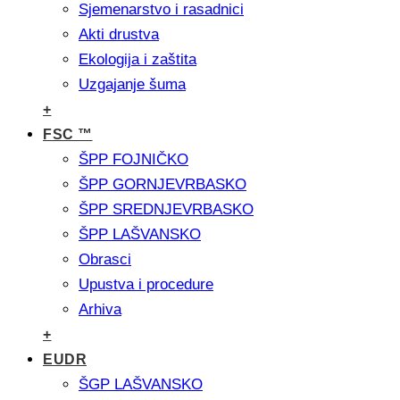
Sjemenarstvo i rasadnici
Akti drustva
Ekologija i zaštita
Uzgajanje šuma
+
FSC ™
ŠPP FOJNIČKO
ŠPP GORNJEVRBASKO
ŠPP SREDNJEVRBASKO
ŠPP LAŠVANSKO
Obrasci
Upustva i procedure
Arhiva
+
EUDR
ŠGP LAŠVANSKO