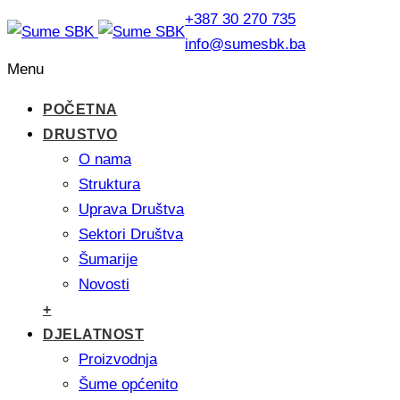
+387 30 270 735
info@sumesbk.ba
Menu
POČETNA
DRUSTVO
O nama
Struktura
Uprava Društva
Sektori Društva
Šumarije
Novosti
+
DJELATNOST
Proizvodnja
Šume općenito