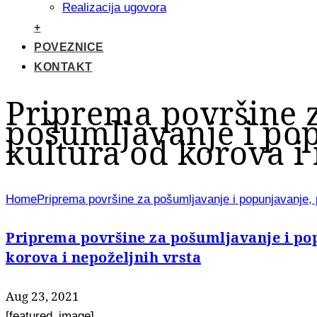
Realizacija ugovora
+
POVEZNICE
KONTAKT
Priprema površine 
pošumljavanje i pop
kultura od korova i
Home
Priprema površine za pošumljavanje i popunjavanje, p
Priprema površine za pošumljavanje i pop
korova i nepoželjnih vrsta
Aug 23, 2021
[featured_image]