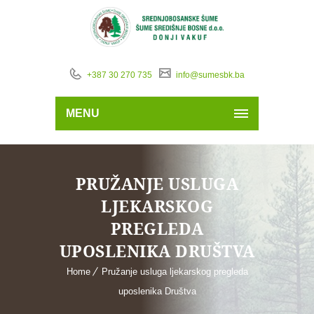
+387 30 270 735
info@sumesbk.ba
MENU
PRUŽANJE USLUGA
LJEKARSKOG
PREGLEDA
UPOSLENIKA DRUŠTVA
Home
Pružanje usluga ljekarskog pregleda
uposlenika Društva