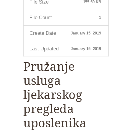
File Size
155.50 KB
File Count
1
Create Date
January 15, 2019
Last Updated
January 15, 2019
Pružanje
usluga
ljekarskog
pregleda
uposlenika