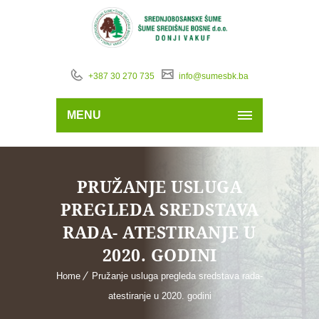
+387 30 270 735
info@sumesbk.ba
MENU
PRUŽANJE USLUGA
PREGLEDA SREDSTAVA
RADA- ATESTIRANJE U
2020. GODINI
Home
Pružanje usluga pregleda sredstava rada-
atestiranje u 2020. godini