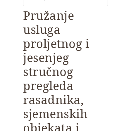
Pružanje
usluga
proljetnog i
jesenjeg
stručnog
pregleda
rasadnika,
sjemenskih
objekata i