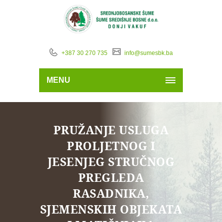
+387 30 270 735
info@sumesbk.ba
MENU
PRUŽANJE USLUGA
PROLJETNOG I
JESENJEG STRUČNOG
PREGLEDA
RASADNIKA,
SJEMENSKIH OBJEKATA