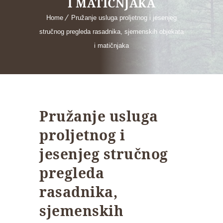
I MATIČNJAKA
Home
Pružanje usluga proljetnog i jesenjeg
stručnog pregleda rasadnika, sjemenskih objekata
i matičnjaka
Pružanje usluga
proljetnog i
jesenjeg stručnog
pregleda
rasadnika,
sjemenskih