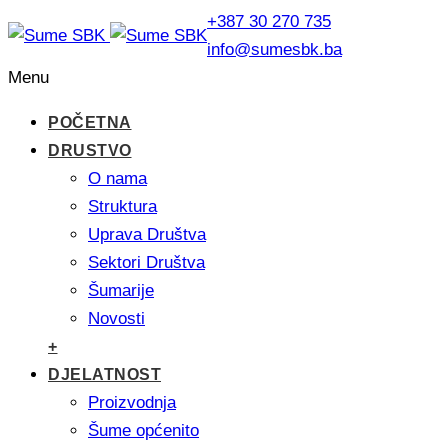
+387 30 270 735
info@sumesbk.ba
Menu
POČETNA
DRUSTVO
O nama
Struktura
Uprava Društva
Sektori Društva
Šumarije
Novosti
+
DJELATNOST
Proizvodnja
Šume općenito