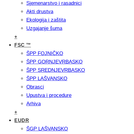
Sjemenarstvo i rasadnici
Akti drustva
Ekologija i zaštita
Uzgajanje šuma
+
FSC ™
ŠPP FOJNIČKO
ŠPP GORNJEVRBASKO
ŠPP SREDNJEVRBASKO
ŠPP LAŠVANSKO
Obrasci
Upustva i procedure
Arhiva
+
EUDR
ŠGP LAŠVANSKO