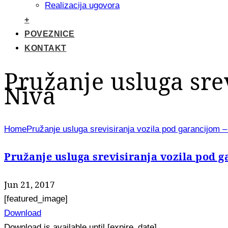
Realizacija ugovora
+
POVEZNICE
KONTAKT
Pružanje usluga sre
Niva
Home
Pružanje usluga srevisiranja vozila pod garancijom 
Pružanje usluga srevisiranja vozila pod 
Jun 21, 2017
[featured_image]
Download
Download is available until [expire_date]