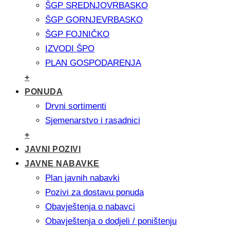
ŠGP SREDNJOVRBASKO
ŠGP GORNJEVRBASKO
ŠGP FOJNIČKO
IZVODI ŠPO
PLAN GOSPODARENJA
+
PONUDA
Drvni sortimenti
Sjemenarstvo i rasadnici
+
JAVNI POZIVI
JAVNE NABAVKE
Plan javnih nabavki
Pozivi za dostavu ponuda
Obavještenja o nabavci
Obavještenja o dodjeli / poništenju