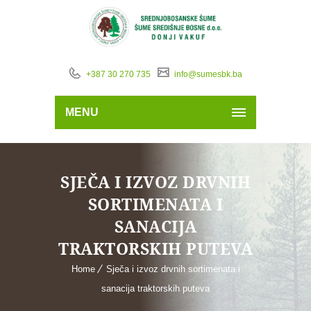
+387 30 270 735
info@sumesbk.ba
MENU
SJEČA I IZVOZ DRVNIH
SORTIMENATA I
SANACIJA
TRAKTORSKIH PUTEVA
Home
Sječa i izvoz drvnih sortimenata i
sanacija traktorskih puteva