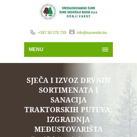
+387 30 270 735
info@sumesbk.ba
MENU
SJEČA I IZVOZ DRVNIH
SORTIMENATA I
SANACIJA
TRAKTORSKIH PUTEVA,
IZGRADNJA
MEĐUSTOVARIŠTA