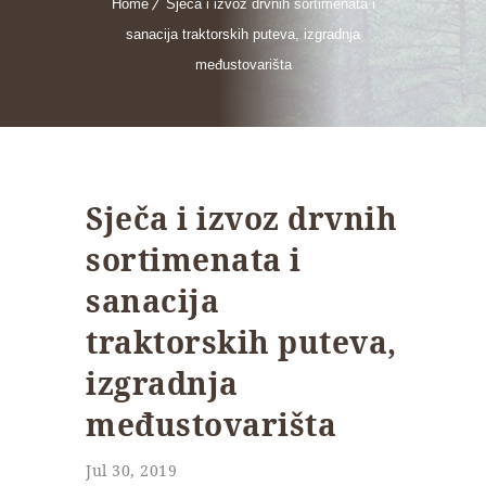
Home
Sječa i izvoz drvnih sortimenata i
sanacija traktorskih puteva, izgradnja
međustovarišta
Sječa i izvoz drvnih
sortimenata i
sanacija
traktorskih puteva,
izgradnja
međustovarišta
Jul 30, 2019