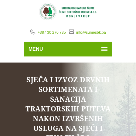
+387 30 270 735
info@sumesbk.ba
MENU
SJEČA I IZVOZ DRVNIH
SORTIMENATA I
SANACIJA
TRAKTORSKIH PUTEVA
NAKON IZVRŠENIH
USLUGA NA SJEČI I