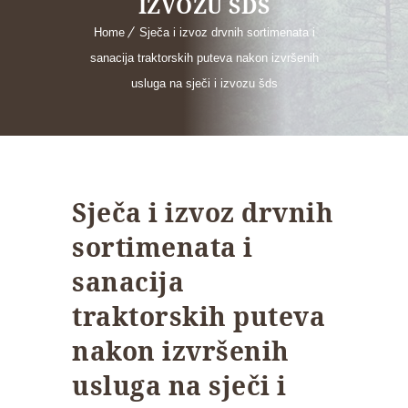
IZVOZU ŠDS
Home
Sječa i izvoz drvnih sortimenata i
sanacija traktorskih puteva nakon izvršenih
usluga na sječi i izvozu šds
Sječa i izvoz drvnih
sortimenata i
sanacija
traktorskih puteva
nakon izvršenih
usluga na sječi i