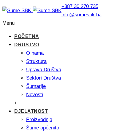
+387 30 270 735
info@sumesbk.ba
Menu
POČETNA
DRUSTVO
O nama
Struktura
Uprava Društva
Sektori Društva
Šumarije
Novosti
+
DJELATNOST
Proizvodnja
Šume općenito