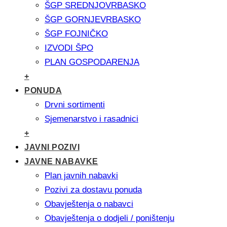
ŠGP SREDNJOVRBASKO
ŠGP GORNJEVRBASKO
ŠGP FOJNIČKO
IZVODI ŠPO
PLAN GOSPODARENJA
+
PONUDA
Drvni sortimenti
Sjemenarstvo i rasadnici
+
JAVNI POZIVI
JAVNE NABAVKE
Plan javnih nabavki
Pozivi za dostavu ponuda
Obavještenja o nabavci
Obavještenja o dodjeli / poništenju