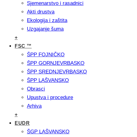
Sjemenarstvo i rasadnici
Akti drustva
Ekologija i zaštita
Uzgajanje šuma
+
FSC ™
ŠPP FOJNIČKO
ŠPP GORNJEVRBASKO
ŠPP SREDNJEVRBASKO
ŠPP LAŠVANSKO
Obrasci
Upustva i procedure
Arhiva
+
EUDR
ŠGP LAŠVANSKO