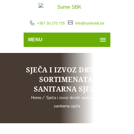
+387 30 270 735
info@sumesbk.ba
MENU
SJEČA I IZVOZ DRVNIH
SORTIMENATA-
SANITARNA SJEČA
Home
Sječa i izvoz drvnih sortimenata-
sanitarna sječa