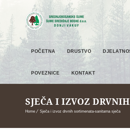
POČETNA
DRUSTVO
DJELATNO
POVEZNICE
KONTAKT
SJEČA I IZVOZ DRVNI
Home
Sječa i izvoz drvnih sortimenata-sanitarna sječa