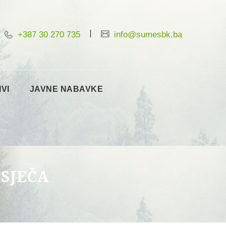
+387 30 270 735
info@sumesbk.ba
IVI
JAVNE NABAVKE
 SJEČA