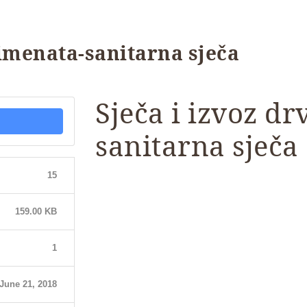
timenata-sanitarna sječa
Sječa i izvoz d
sanitarna sječa
15
159.00 KB
1
June 21, 2018