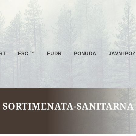
ST
FSC ™
EUDR
PONUDA
JAVNI POZ
H SORTIMENATA-SANITARNA