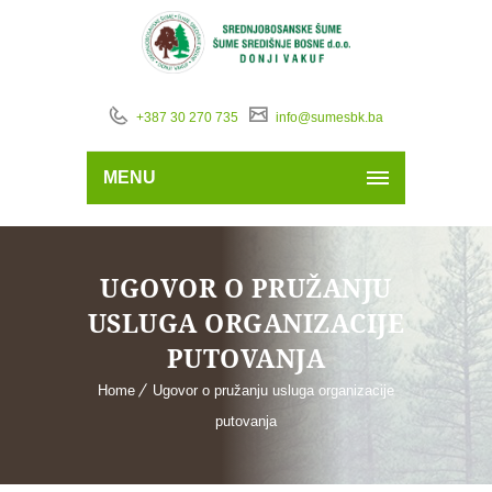
+387 30 270 735
info@sumesbk.ba
MENU
UGOVOR O PRUŽANJU
USLUGA ORGANIZACIJE
PUTOVANJA
Home
Ugovor o pružanju usluga organizacije
putovanja