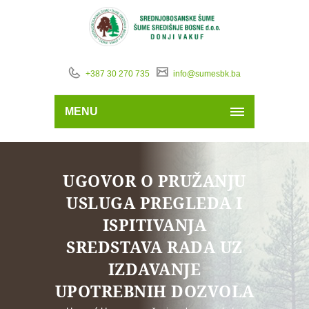
+387 30 270 735
info@sumesbk.ba
MENU
UGOVOR O PRUŽANJU
USLUGA PREGLEDA I
ISPITIVANJA
SREDSTAVA RADA UZ
IZDAVANJE
UPOTREBNIH DOZVOLA