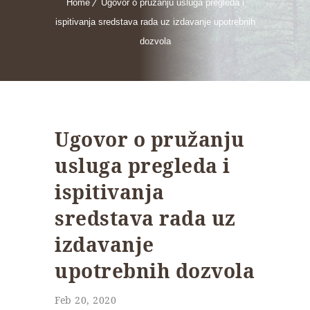
Home
Ugovor o pružanju usluga pregleda i
ispitivanja sredstava rada uz izdavanje upotrebnih
dozvola
Ugovor o pružanju
usluga pregleda i
ispitivanja
sredstava rada uz
izdavanje
upotrebnih dozvola
Feb 20, 2020