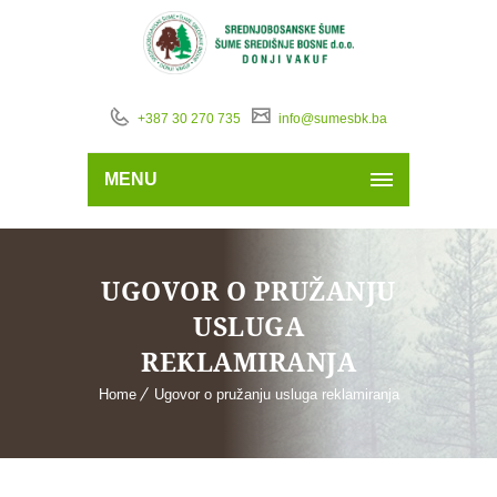
+387 30 270 735
info@sumesbk.ba
MENU
UGOVOR O PRUŽANJU
USLUGA
REKLAMIRANJA
Home
Ugovor o pružanju usluga reklamiranja