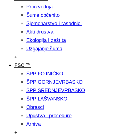
Proizvodnja
Šume općenito
Sjemenarstvo i rasadnici
Akti drustva
Ekologija i zaštita
Uzgajanje šuma
+
FSC ™
ŠPP FOJNIČKO
ŠPP GORNJEVRBASKO
ŠPP SREDNJEVRBASKO
ŠPP LAŠVANSKO
Obrasci
Upustva i procedure
Arhiva
+