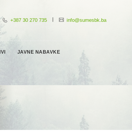
+387 30 270 735
info@sumesbk.ba
IVI
JAVNE NABAVKE