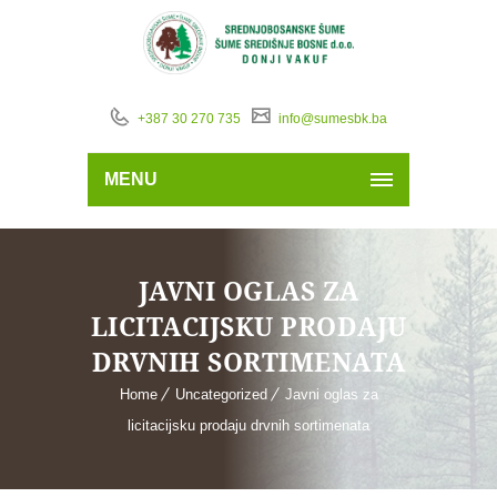
+387 30 270 735
info@sumesbk.ba
MENU
JAVNI OGLAS ZA
LICITACIJSKU PRODAJU
DRVNIH SORTIMENATA
Home
Uncategorized
Javni oglas za
licitacijsku prodaju drvnih sortimenata