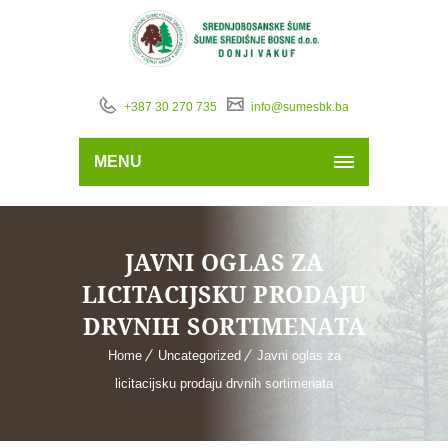
+387 30 270 735
info@sumesbk.ba
MENU
JAVNI OGLAS ZA
LICITACIJSKU PRODAJU
DRVNIH SORTIMENATA
Home
Uncategorized
Javni oglas za
licitacijsku prodaju drvnih sortimenata