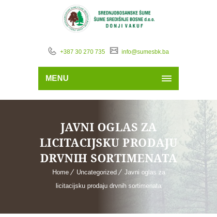
+387 30 270 735
info@sumesbk.ba
MENU
JAVNI OGLAS ZA
LICITACIJSKU PRODAJU
DRVNIH SORTIMENATA
Home
Uncategorized
Javni oglas za
licitacijsku prodaju drvnih sortimenata