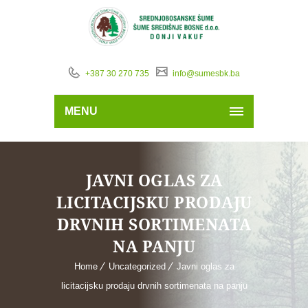
+387 30 270 735
info@sumesbk.ba
MENU
JAVNI OGLAS ZA
LICITACIJSKU PRODAJU
DRVNIH SORTIMENATA
NA PANJU
Home
Uncategorized
Javni oglas za
licitacijsku prodaju drvnih sortimenata na panju