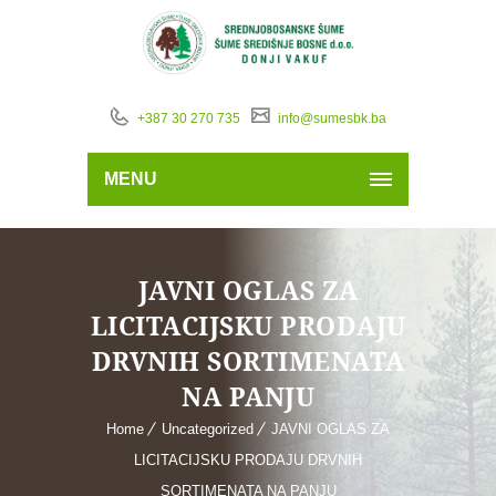
+387 30 270 735
info@sumesbk.ba
MENU
JAVNI OGLAS ZA
LICITACIJSKU PRODAJU
DRVNIH SORTIMENATA
NA PANJU
Home
Uncategorized
JAVNI OGLAS ZA
LICITACIJSKU PRODAJU DRVNIH
SORTIMENATA NA PANJU