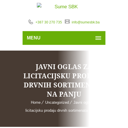
+387 30 270 735
info@sumesbk.ba
MENU
JAVNI OGLAS ZA
LICITACIJSKU PRODAJU
DRVNIH SORTIMENATA
NA PANJU
Home
Uncategorized
Javni oglas za
licitacijsku prodaju drvnih sortimenata na panju