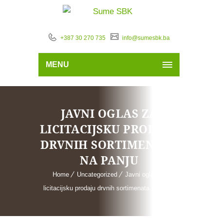
+387 30 270 735
info@sumesbk.ba
MENU
JAVNI OGLAS ZA
LICITACIJSKU PRODAJU
DRVNIH SORTIMENATA
NA PANJU
Home
Uncategorized
Javni oglas za
licitacijsku prodaju drvnih sortimenata na panju