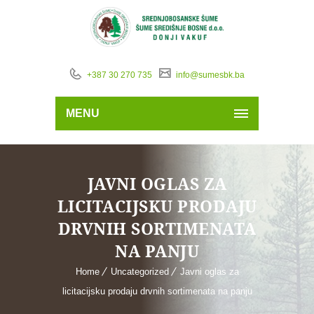
+387 30 270 735
info@sumesbk.ba
MENU
JAVNI OGLAS ZA
LICITACIJSKU PRODAJU
DRVNIH SORTIMENATA
NA PANJU
Home
Uncategorized
Javni oglas za
licitacijsku prodaju drvnih sortimenata na panju