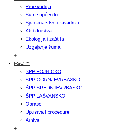
Proizvodnja
Šume općenito
Sjemenarstvo i rasadnici
Akti drustva
Ekologija i zaštita
Uzgajanje šuma
+
FSC ™
ŠPP FOJNIČKO
ŠPP GORNJEVRBASKO
ŠPP SREDNJEVRBASKO
ŠPP LAŠVANSKO
Obrasci
Upustva i procedure
Arhiva
+