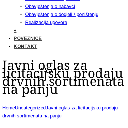
Obavještenja o nabavci
Obavještenja o dodjeli / poništenju
Realizacija ugovora
+
POVEZNICE
KONTAKT
Javni oglas za
licitacijsku prodaju
drvnih sortimenata
na panju
Home
Uncategorized
Javni oglas za licitacijsku prodaju
drvnih sortimenata na panju