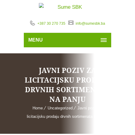
+387 30 270 735
info@sumesbk.ba
MENU
JAVNI POZIV ZA
LICITACIJSKU PRODAJU
DRVNIH SORTIMENATA
NA PANJU
Home
Uncategorized
Javni poziv za
licitacijsku prodaju drvnih sortimenata na panju