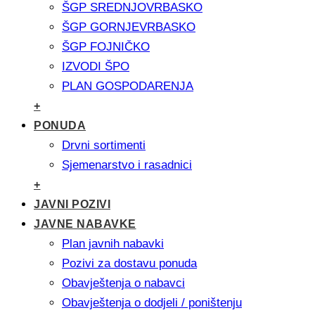
ŠGP SREDNJOVRBASKO
ŠGP GORNJEVRBASKO
ŠGP FOJNIČKO
IZVODI ŠPO
PLAN GOSPODARENJA
+
PONUDA
Drvni sortimenti
Sjemenarstvo i rasadnici
+
JAVNI POZIVI
JAVNE NABAVKE
Plan javnih nabavki
Pozivi za dostavu ponuda
Obavještenja o nabavci
Obavještenja o dodjeli / poništenju