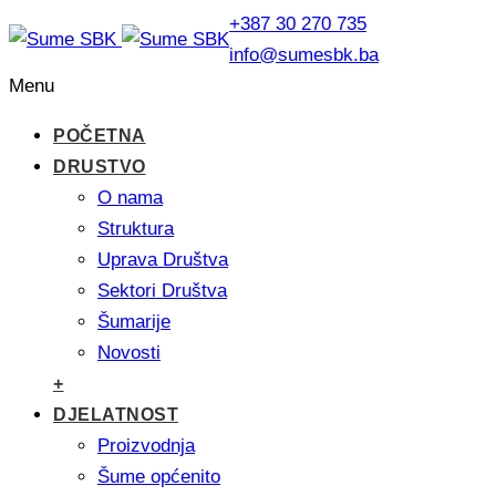
+387 30 270 735
info@sumesbk.ba
Menu
POČETNA
DRUSTVO
O nama
Struktura
Uprava Društva
Sektori Društva
Šumarije
Novosti
+
DJELATNOST
Proizvodnja
Šume općenito