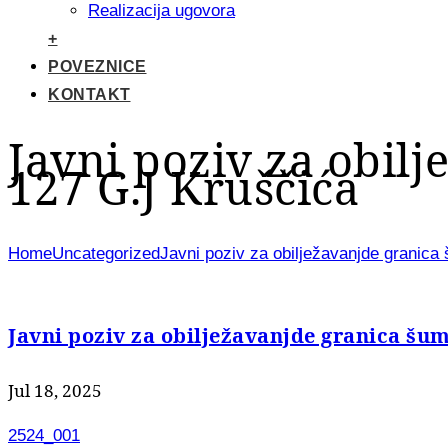
Realizacija ugovora
+
POVEZNICE
KONTAKT
Javni poziv za obilj
127 G.J Kruščića
Home
Uncategorized
Javni poziv za obilježavanjde granica 
Javni poziv za obilježavanjde granica šuma
Jul 18, 2025
2524_001