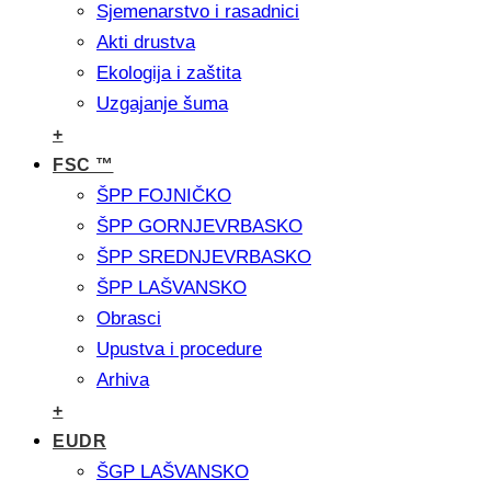
Sjemenarstvo i rasadnici
Akti drustva
Ekologija i zaštita
Uzgajanje šuma
+
FSC ™
ŠPP FOJNIČKO
ŠPP GORNJEVRBASKO
ŠPP SREDNJEVRBASKO
ŠPP LAŠVANSKO
Obrasci
Upustva i procedure
Arhiva
+
EUDR
ŠGP LAŠVANSKO