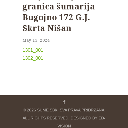
granica šumarija
Bugojno 172 G.J.
Skrta Nišan
May 13, 2024
1301_001
1302_001
© 2026 SUME SBK. SVA PRAVA PRIDRŽANA.
ALL RIGHTS RESERVED. DESIGNED BY ED-
VISION