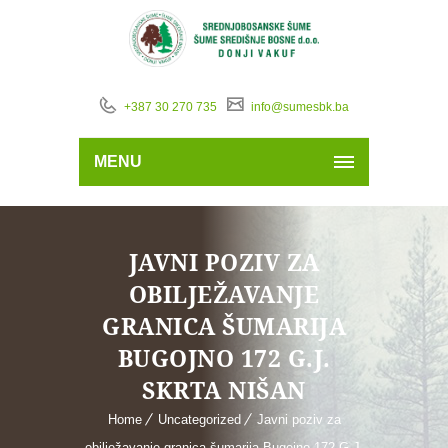
+387 30 270 735
info@sumesbk.ba
MENU
JAVNI POZIV ZA
OBILJEŽAVANJE
GRANICA ŠUMARIJA
BUGOJNO 172 G.J.
SKRTA NIŠAN
Home
Uncategorized
Javni poziv za
obilježavanje granica šumarija Bugojno 172 G.J.