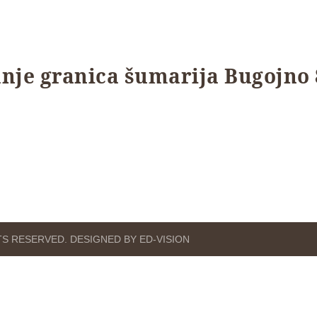
anje granica šumarija Bugojno 
HTS RESERVED. DESIGNED BY ED-VISION