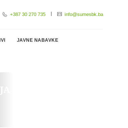
+387 30 270 735
info@sumesbk.ba
IVI
JAVNE NABAVKE
A BUGOJNO 81 G.J.