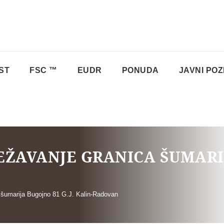
ST
FSC ™
EUDR
PONUDA
JAVNI POZ
JEŽAVANJE GRANICA ŠUMARIJ
a šumarija Bugojno 81 G.J. Kalin-Radovan