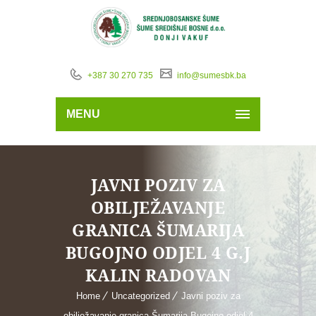
+387 30 270 735
info@sumesbk.ba
MENU
JAVNI POZIV ZA
OBILJEŽAVANJE
GRANICA ŠUMARIJA
BUGOJNO ODJEL 4 G.J
KALIN RADOVAN
Home
Uncategorized
Javni poziv za
obilježavanje granica Šumarija Bugojno odjel 4