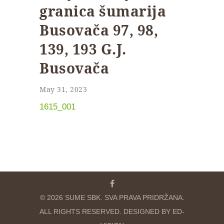
granica šumarija
Busovača 97, 98,
139, 193 G.J.
Busovača
May 31, 2023
1615_001
© 2026 SUME SBK. SVA PRAVA PRIDRŽANA.
ALL RIGHTS RESERVED. DESIGNED BY ED-