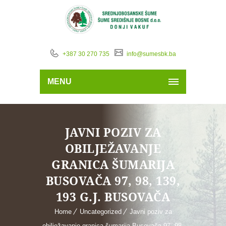
+387 30 270 735
info@sumesbk.ba
MENU
JAVNI POZIV ZA
OBILJEŽAVANJE
GRANICA ŠUMARIJA
BUSOVAČA 97, 98, 139,
193 G.J. BUSOVAČA
Home
Uncategorized
Javni poziv za
obilježavanje granica šumarija Busovača 97, 98,