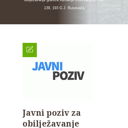
139, 193 G.J. Busovača
Javni poziv za
obilježavanje