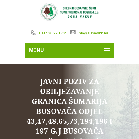
+387 30 270 735
info@sumesbk.ba
MENU
JAVNI POZIV ZA
OBILJEŽAVANJE
GRANICA ŠUMARIJA
BUSOVAČA ODJEL
43,47,48,65,73,194,196 I
197 G.J BUSOVAČA