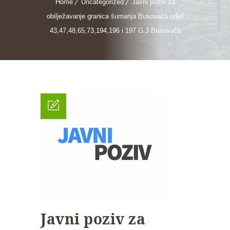
Home
Uncategorized
Javni poziv za
obilježavanje granica šumarija Busovača odjel
43,47,48,65,73,194,196 i 197 G.J Busovača
Javni poziv za