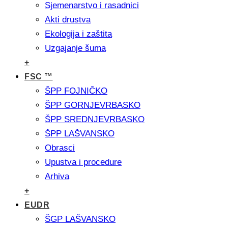
Sjemenarstvo i rasadnici
Akti drustva
Ekologija i zaštita
Uzgajanje šuma
+
FSC ™
ŠPP FOJNIČKO
ŠPP GORNJEVRBASKO
ŠPP SREDNJEVRBASKO
ŠPP LAŠVANSKO
Obrasci
Upustva i procedure
Arhiva
+
EUDR
ŠGP LAŠVANSKO