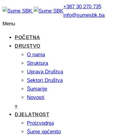
+387 30 270 735
info@sumesbk.ba
Menu
POČETNA
DRUSTVO
O nama
Struktura
Uprava Društva
Sektori Društva
Šumarije
Novosti
+
DJELATNOST
Proizvodnja
Šume općenito