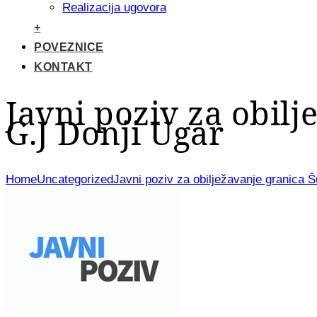
Realizacija ugovora
+
POVEZNICE
KONTAKT
Javni poziv za obil
G.J Donji Ugar
Home
Uncategorized
Javni poziv za obilježavanje granica 