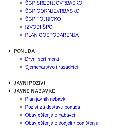
ŠGP SREDNJOVRBASKO
ŠGP GORNJEVRBASKO
ŠGP FOJNIČKO
IZVODI ŠPO
PLAN GOSPODARENJA
+
PONUDA
Drvni sortimenti
Sjemenarstvo i rasadnici
+
JAVNI POZIVI
JAVNE NABAVKE
Plan javnih nabavki
Pozivi za dostavu ponuda
Obavještenja o nabavci
Obavještenja o dodjeli / poništenju