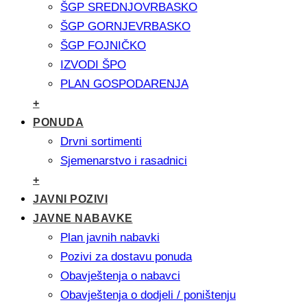
ŠGP SREDNJOVRBASKO
ŠGP GORNJEVRBASKO
ŠGP FOJNIČKO
IZVODI ŠPO
PLAN GOSPODARENJA
+
PONUDA
Drvni sortimenti
Sjemenarstvo i rasadnici
+
JAVNI POZIVI
JAVNE NABAVKE
Plan javnih nabavki
Pozivi za dostavu ponuda
Obavještenja o nabavci
Obavještenja o dodjeli / poništenju