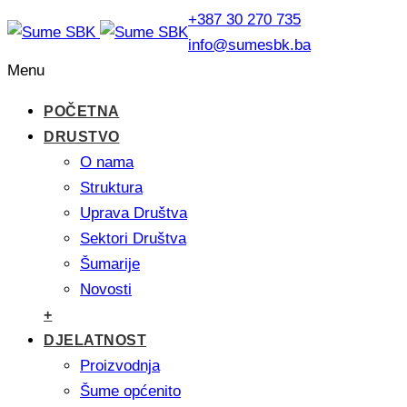
+387 30 270 735
info@sumesbk.ba
Menu
POČETNA
DRUSTVO
O nama
Struktura
Uprava Društva
Sektori Društva
Šumarije
Novosti
+
DJELATNOST
Proizvodnja
Šume općenito