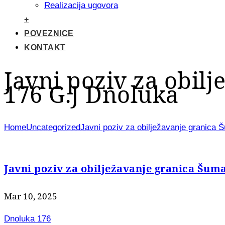
Realizacija ugovora
+
POVEZNICE
KONTAKT
Javni poziv za obil
176 G.J Dnoluka
Home
Uncategorized
Javni poziv za obilježavanje granica 
Javni poziv za obilježavanje granica Šuma
Mar 10, 2025
Dnoluka 176