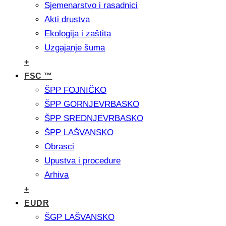
Sjemenarstvo i rasadnici
Akti drustva
Ekologija i zaštita
Uzgajanje šuma
+
FSC ™
ŠPP FOJNIČKO
ŠPP GORNJEVRBASKO
ŠPP SREDNJEVRBASKO
ŠPP LAŠVANSKO
Obrasci
Upustva i procedure
Arhiva
+
EUDR
ŠGP LAŠVANSKO