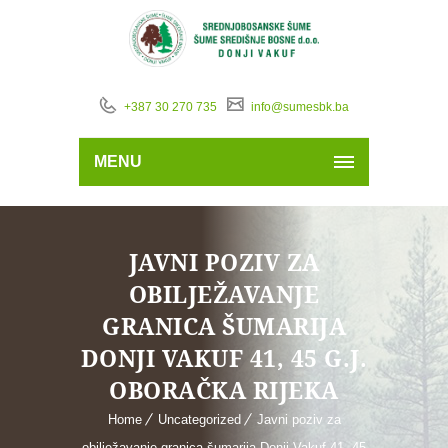
+387 30 270 735
info@sumesbk.ba
MENU
JAVNI POZIV ZA
OBILJEŽAVANJE
GRANICA ŠUMARIJA
DONJI VAKUF 41, 45 G.J.
OBORAČKA RIJEKA
Home
Uncategorized
Javni poziv za
obilježavanje granica šumarija Donji Vakuf 41, 45