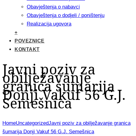
Obavještenja o nabavci
Obavještenja o dodjeli / poništenju
Realizacija ugovora
+
POVEZNICE
KONTAKT
Javni poziv za
obilježavanje
granica šumarija
Donji Vakuf 56 G.J.
Semešnica
Home
Uncategorized
Javni poziv za obilježavanje granica
šumarija Donji Vakuf 56 G.J. Semešnica