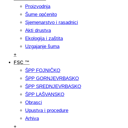
Proizvodnja
Šume općenito
Sjemenarstvo i rasadnici
Akti drustva
Ekologija i zaštita
Uzgajanje šuma
+
FSC ™
ŠPP FOJNIČKO
ŠPP GORNJEVRBASKO
ŠPP SREDNJEVRBASKO
ŠPP LAŠVANSKO
Obrasci
Upustva i procedure
Arhiva
+