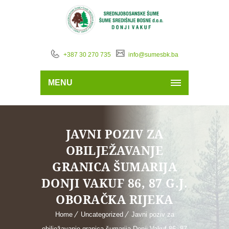
+387 30 270 735
info@sumesbk.ba
MENU
JAVNI POZIV ZA
OBILJEŽAVANJE
GRANICA ŠUMARIJA
DONJI VAKUF 86, 87 G.J.
OBORAČKA RIJEKA
Home
Uncategorized
Javni poziv za
obilježavanje granica šumarija Donji Vakuf 86, 87