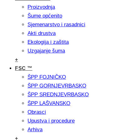
Proizvodnja
Šume općenito
Sjemenarstvo i rasadnici
Akti drustva
Ekologija i zaštita
Uzgajanje šuma
+
FSC ™
ŠPP FOJNIČKO
ŠPP GORNJEVRBASKO
ŠPP SREDNJEVRBASKO
ŠPP LAŠVANSKO
Obrasci
Upustva i procedure
Arhiva
+