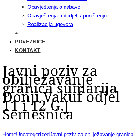
Obavještenja o nabavci
Obavještenja o dodjeli / poništenju
Realizacija ugovora
+
POVEZNICE
KONTAKT
Javni poziv za
obilježavanje
granica šumarija
Donji Vakuf odjel
11 i 12 G.J
Semešnica
Home
Uncategorized
Javni poziv za obilježavanje granica