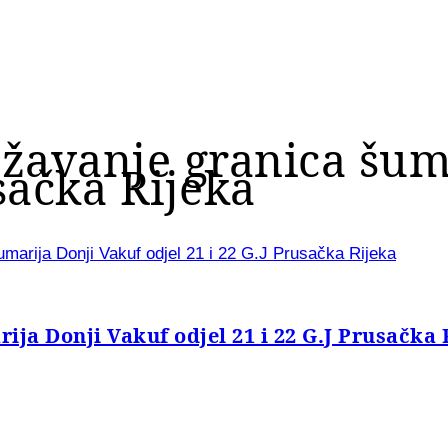
ježavanje granica šum
usačka Rijeka
umarija Donji Vakuf odjel 21 i 22 G.J Prusačka Rijeka
ija Donji Vakuf odjel 21 i 22 G.J Prusačka 