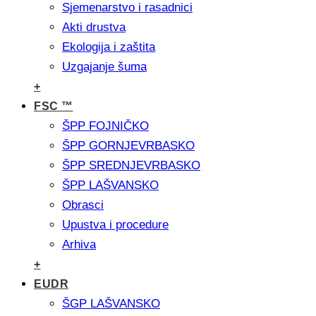
Sjemenarstvo i rasadnici
Akti drustva
Ekologija i zaštita
Uzgajanje šuma
+
FSC ™
ŠPP FOJNIČKO
ŠPP GORNJEVRBASKO
ŠPP SREDNJEVRBASKO
ŠPP LAŠVANSKO
Obrasci
Upustva i procedure
Arhiva
+
EUDR
ŠGP LAŠVANSKO