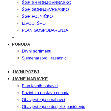
ŠGP SREDNJOVRBASKO
ŠGP GORNJEVRBASKO
ŠGP FOJNIČKO
IZVODI ŠPO
PLAN GOSPODARENJA
+
PONUDA
Drvni sortimenti
Sjemenarstvo i rasadnici
+
JAVNI POZIVI
JAVNE NABAVKE
Plan javnih nabavki
Pozivi za dostavu ponuda
Obavještenja o nabavci
Obavještenja o dodjeli / poništenju