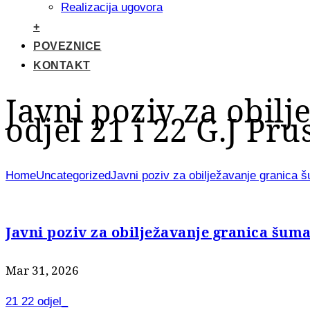
Realizacija ugovora
+
POVEZNICE
KONTAKT
Javni poziv za obil
odjel 21 i 22 G.J Pr
Home
Uncategorized
Javni poziv za obilježavanje granica š
Javni poziv za obilježavanje granica šumar
Mar 31, 2026
21 22 odjel_