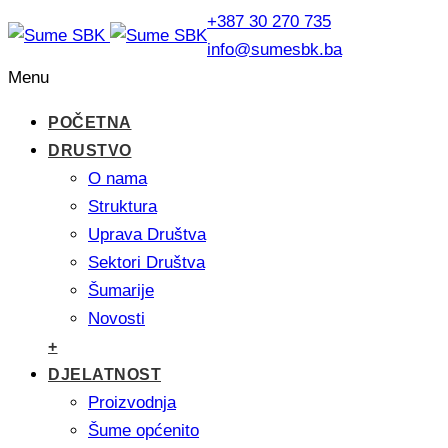
+387 30 270 735
info@sumesbk.ba
Menu
POČETNA
DRUSTVO
O nama
Struktura
Uprava Društva
Sektori Društva
Šumarije
Novosti
+
DJELATNOST
Proizvodnja
Šume općenito